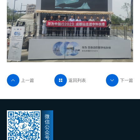
上一篇
返回列表
下一篇



微
信
公
众
号