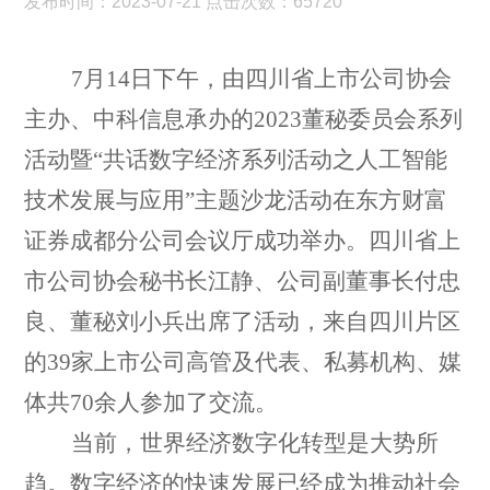
发布时间：2023-07-21 点击次数：65720
7月14日下午，由
四川
省
上市
公司
协会
主办
、
中科信息承办的
2023董秘委员会系列
活动暨“共话数字经济系列活动之人工智能
技术发展与应用”主题沙龙活动在
东方财富
证券成都分公司
会议厅
成功举办。四川省上
市公司协会秘书长江静、
公司
副董事长付忠
良、董秘刘小兵
出席了活动，来自四川片区
的
39家上市公司高管及代表、私募机构、媒
体共70余人参加了交流。
当前，世界经济数字化转型是大势所
趋。数字经济的快速发展已经成为推动社会