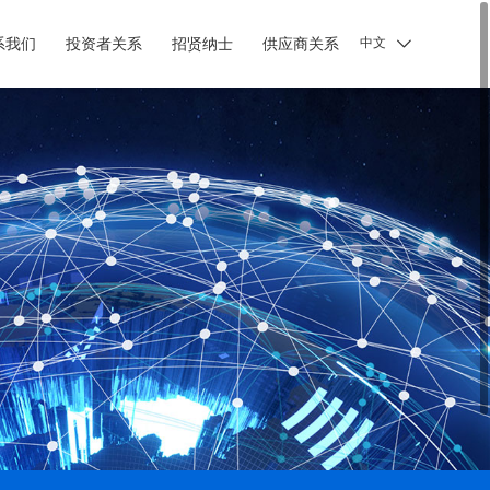
系我们
投资者关系
招贤纳士
供应商关系

中文
智慧健康
行业解决方案
 智慧物联
• 政府
 智慧手术室
• 烟草
 数字化科研
• 油气
 智慧医教
• 印钞造币
 创新集成
• 医疗
• 教育