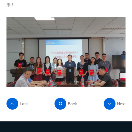
来！
Last
Back
Next


