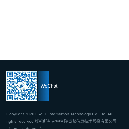
WeChat
Copyright 2020 CASIT Information Technology Co.,Ltd. All
rights reserved 版权所有 @中科院成都信息技术股份有限公司
《Legal statement》