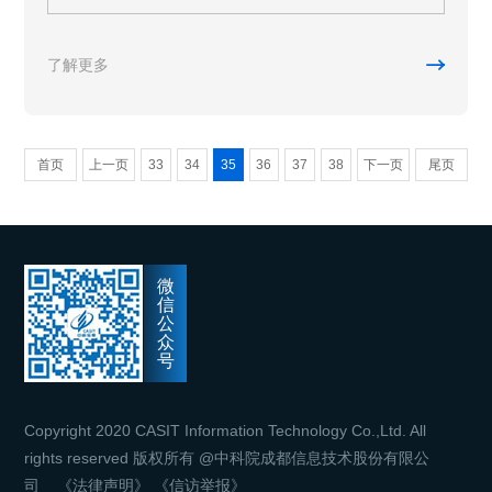

了解更多
首页
上一页
33
34
35
36
37
38
下一页
尾页
微
信
公
众
号
Copyright 2020 CASIT Information Technology Co.,Ltd. All
rights reserved 版权所有 @中科院成都信息技术股份有限公
司
《法律声明》
《信访举报》