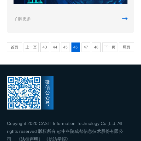

了解更多
首页
上一页
43
44
45
46
47
48
下一页
尾页
微
信
公
众
号
Copyright 2020 CASIT Information Technology Co.,Ltd. All
rights reserved 版权所有 @中科院成都信息技术股份有限公
司
《法律声明》
《信访举报》